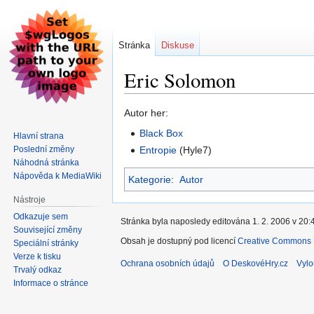
Stránka
Diskuse
Eric Solomon
Skočit
Skočit
Autor her:
na
na
Black Box
Hlavní strana
navigaci
vyhledávání
Poslední změny
Entropie
(Hyle7)
Náhodná stránka
Nápověda k MediaWiki
Kategorie
:
Autor
Nástroje
Odkazuje sem
Stránka byla naposledy editována 1. 2. 2006 v 20:
Související změny
Obsah je dostupný pod licencí
Creative Commons U
Speciální stránky
Verze k tisku
Ochrana osobních údajů
O DeskovéHry.cz
Vylo
Trvalý odkaz
Informace o stránce