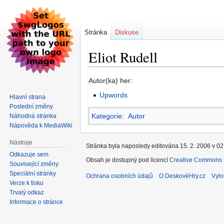
Stránka
Diskuse
Eliot Rudell
Skočit
Skočit
Autor(ka) her:
na
na
Upwords
Hlavní strana
navigaci
vyhledávání
Poslední změny
Kategorie
:
Autor
Náhodná stránka
Nápověda k MediaWiki
Nástroje
Stránka byla naposledy editována 15. 2. 2006 v 02
Odkazuje sem
Obsah je dostupný pod licencí
Creative Commons U
Související změny
Speciální stránky
Ochrana osobních údajů
O DeskovéHry.cz
Vylo
Verze k tisku
Trvalý odkaz
Informace o stránce