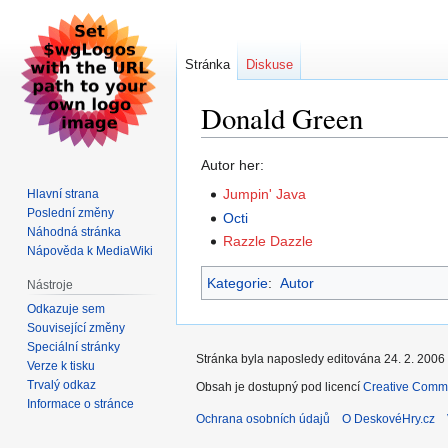
Stránka
Diskuse
Donald Green
Skočit
Skočit
Autor her:
na
na
Jumpin' Java
Hlavní strana
navigaci
vyhledávání
Poslední změny
Octi
Náhodná stránka
Razzle Dazzle
Nápověda k MediaWiki
Kategorie
:
Autor
Nástroje
Odkazuje sem
Související změny
Speciální stránky
Stránka byla naposledy editována 24. 2. 2006 
Verze k tisku
Trvalý odkaz
Obsah je dostupný pod licencí
Creative Commo
Informace o stránce
Ochrana osobních údajů
O DeskovéHry.cz