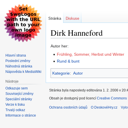
Stránka
Diskuse
Dirk Hanneford
Skočit
Skočit
Autor her:
na
na
Frühling, Sommer, Herbst und Winter
Hlavní strana
navigaci
vyhledávání
Poslední změny
Rund & bunt
Náhodná stránka
Nápověda k MediaWiki
Kategorie
:
Autor
Nástroje
Odkazuje sem
Stránka byla naposledy editována 1. 2. 2006 v 20:
Související změny
Obsah je dostupný pod licencí
Creative Commons U
Speciální stránky
Verze k tisku
Ochrana osobních údajů
O DeskovéHry.cz
Vylo
Trvalý odkaz
Informace o stránce