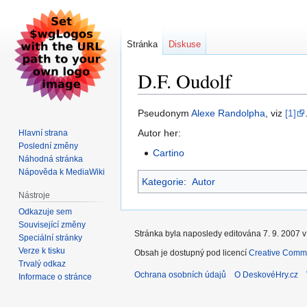
Stránka
Diskuse
D.F. Oudolf
Skočit
Skočit
Pseudonym
Alexe Randolpha
, viz
[1]
na
na
Autor her:
Hlavní strana
navigaci
vyhledávání
Poslední změny
Cartino
Náhodná stránka
Nápověda k MediaWiki
Kategorie
:
Autor
Nástroje
Odkazuje sem
Související změny
Stránka byla naposledy editována 7. 9. 2007 v
Speciální stránky
Verze k tisku
Obsah je dostupný pod licencí
Creative Commo
Trvalý odkaz
Ochrana osobních údajů
O DeskovéHry.cz
Informace o stránce