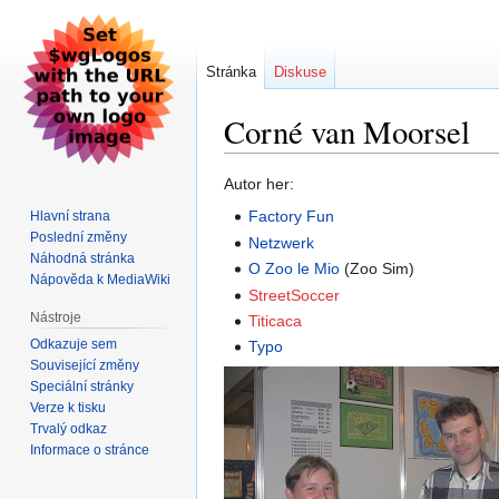
Stránka
Diskuse
Corné van Moorsel
Skočit
Skočit
Autor her:
na
na
Factory Fun
Hlavní strana
navigaci
vyhledávání
Poslední změny
Netzwerk
Náhodná stránka
O Zoo le Mio
(Zoo Sim)
Nápověda k MediaWiki
StreetSoccer
Nástroje
Titicaca
Odkazuje sem
Typo
Související změny
Speciální stránky
Verze k tisku
Trvalý odkaz
Informace o stránce