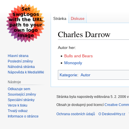
Stránka
Diskuse
Charles Darrow
Skočit
Skočit
Autor her:
na
na
Bulls and Bears
Hlavní strana
navigaci
vyhledávání
Poslední změny
Monopoly
Náhodná stránka
Nápověda k MediaWiki
Kategorie
:
Autor
Nástroje
Odkazuje sem
Související změny
Stránka byla naposledy editována 5. 2. 2006 v
Speciální stránky
Obsah je dostupný pod licencí
Creative Commo
Verze k tisku
Trvalý odkaz
Ochrana osobních údajů
O DeskovéHry.cz
Informace o stránce