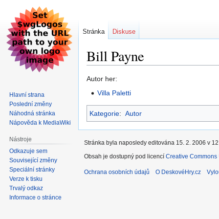
Stránka
Diskuse
Bill Payne
Skočit
Skočit
Autor her:
na
na
Villa Paletti
Hlavní strana
navigaci
vyhledávání
Poslední změny
Kategorie
:
Autor
Náhodná stránka
Nápověda k MediaWiki
Nástroje
Stránka byla naposledy editována 15. 2. 2006 v 12
Odkazuje sem
Obsah je dostupný pod licencí
Creative Commons U
Související změny
Speciální stránky
Ochrana osobních údajů
O DeskovéHry.cz
Vylo
Verze k tisku
Trvalý odkaz
Informace o stránce