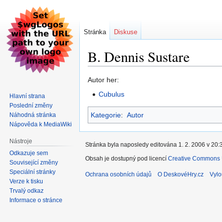
Stránka
Diskuse
B. Dennis Sustare
Skočit
Skočit
Autor her:
na
na
Cubulus
Hlavní strana
navigaci
vyhledávání
Poslední změny
Kategorie
:
Autor
Náhodná stránka
Nápověda k MediaWiki
Nástroje
Stránka byla naposledy editována 1. 2. 2006 v 20:
Odkazuje sem
Obsah je dostupný pod licencí
Creative Commons U
Související změny
Speciální stránky
Ochrana osobních údajů
O DeskovéHry.cz
Vylo
Verze k tisku
Trvalý odkaz
Informace o stránce