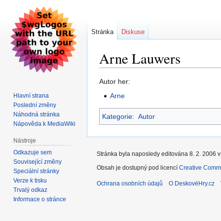
Stránka
Diskuse
Arne Lauwers
Skočit
Skočit
Autor her:
na
na
Arne
Hlavní strana
navigaci
vyhledávání
Poslední změny
Náhodná stránka
Kategorie
:
Autor
Nápověda k MediaWiki
Nástroje
Odkazuje sem
Stránka byla naposledy editována 8. 2. 2006 v
Související změny
Obsah je dostupný pod licencí
Creative Commo
Speciální stránky
Verze k tisku
Ochrana osobních údajů
O DeskovéHry.cz
Trvalý odkaz
Informace o stránce