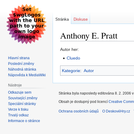
Stránka
Diskuse
Anthony E. Pratt
Skočit
Skočit
Autor her:
na
na
Cluedo
Hlavní strana
navigaci
vyhledávání
Poslední změny
Náhodná stránka
Kategorie
:
Autor
Nápověda k MediaWiki
Nástroje
Odkazuje sem
Stránka byla naposledy editována 8. 2. 2006 v
Související změny
Obsah je dostupný pod licencí
Creative Commo
Speciální stránky
Verze k tisku
Ochrana osobních údajů
O DeskovéHry.cz
Trvalý odkaz
Informace o stránce