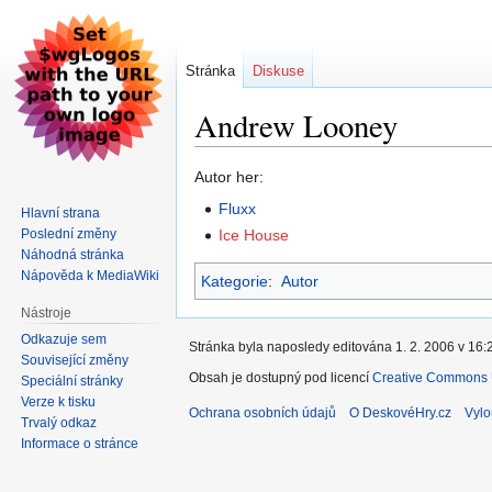
Stránka
Diskuse
Andrew Looney
Skočit
Skočit
Autor her:
na
na
Fluxx
Hlavní strana
navigaci
vyhledávání
Poslední změny
Ice House
Náhodná stránka
Nápověda k MediaWiki
Kategorie
:
Autor
Nástroje
Odkazuje sem
Stránka byla naposledy editována 1. 2. 2006 v 16:
Související změny
Obsah je dostupný pod licencí
Creative Commons U
Speciální stránky
Verze k tisku
Ochrana osobních údajů
O DeskovéHry.cz
Vylo
Trvalý odkaz
Informace o stránce