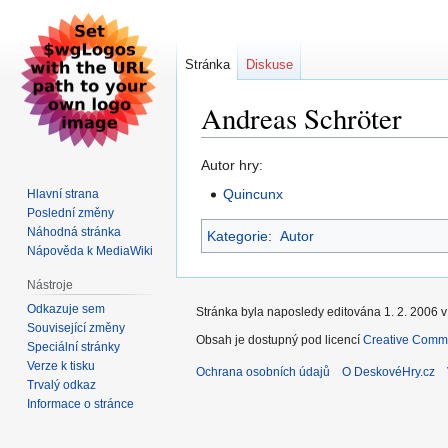
Stránka
Diskuse
Andreas Schröter
Skočit
Skočit
Autor hry:
na
na
Quincunx
Hlavní strana
navigaci
vyhledávání
Poslední změny
Náhodná stránka
Kategorie
:
Autor
Nápověda k MediaWiki
Nástroje
Odkazuje sem
Stránka byla naposledy editována 1. 2. 2006 v
Související změny
Obsah je dostupný pod licencí
Creative Commo
Speciální stránky
Verze k tisku
Ochrana osobních údajů
O DeskovéHry.cz
Trvalý odkaz
Informace o stránce