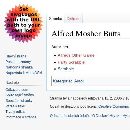
Stránka
Diskuse
Alfred Mosher Butts
Skočit
Skočit
Autor her:
na
na
Alfreds Other Game
Hlavní strana
navigaci
vyhledávání
Poslední změny
Party Scrabble
Náhodná stránka
Scrabble
Nápověda k MediaWiki
Kategorie
:
Autor
Nástroje
Odkazuje sem
Související změny
Stránka byla naposledy editována 11. 2. 2006 v 18
Speciální stránky
Verze k tisku
Obsah je dostupný pod licencí
Creative Commons U
Trvalý odkaz
Ochrana osobních údajů
O DeskovéHry.cz
Vylo
Informace o stránce