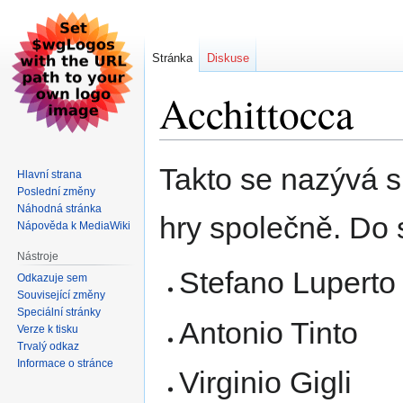
Stránka
Diskuse
Acchittocca
Skočit
Skočit
Takto se nazývá sk
Hlavní strana
na
na
Poslední změny
navigaci
vyhledávání
Náhodná stránka
hry společně. Do s
Nápověda k MediaWiki
Nástroje
Stefano Luperto
Odkazuje sem
Související změny
Speciální stránky
Antonio Tinto
Verze k tisku
Trvalý odkaz
Informace o stránce
Virginio Gigli