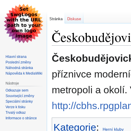
Stránka
Diskuse
Českobudějovi
Skočit
Skočit
Českobudějovick
Hlavní strana
na
na
Poslední změny
navigaci
vyhledávání
Náhodná stránka
příznivce moderní
Nápověda k MediaWiki
Nástroje
metropoli a okolí.
Odkazuje sem
Související změny
Speciální stránky
http://cbhs.rpgpla
Verze k tisku
Trvalý odkaz
Informace o stránce
Kategorie
:
Herní kluby