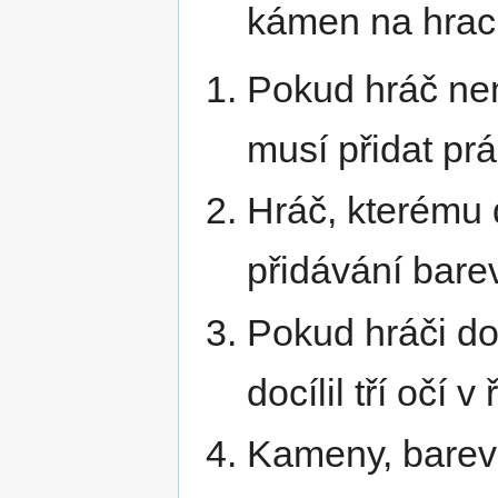
kámen na hrací
Pokud hráč nem
musí přidat pr
Hráč, kterému 
přidávání bare
Pokud hráči do
docílil tří očí 
Kameny, barevn