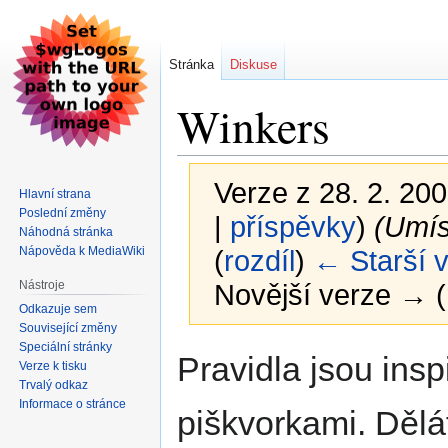
Stránka
Diskuse
Winkers
Verze z 28. 2. 200
Hlavní strana
Poslední změny
|
příspěvky
)
(Umíst
Náhodná stránka
Nápověda k MediaWiki
(
rozdíl
)
← Starší 
Nástroje
Novější verze → (
Odkazuje sem
Související změny
Speciální stránky
Skočit
Skočit
Pravidla jsou ins
Verze k tisku
na
na
Trvalý odkaz
navigaci
vyhledávání
Informace o stránce
piškvorkami. Dělá