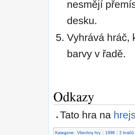
nesmějí přemís
desku.
Vyhrává hráč, k
barvy v řadě.
Odkazy
Tato hra na
hrejs
Kategorie
:
Všechny hry
1998
2 hráčů