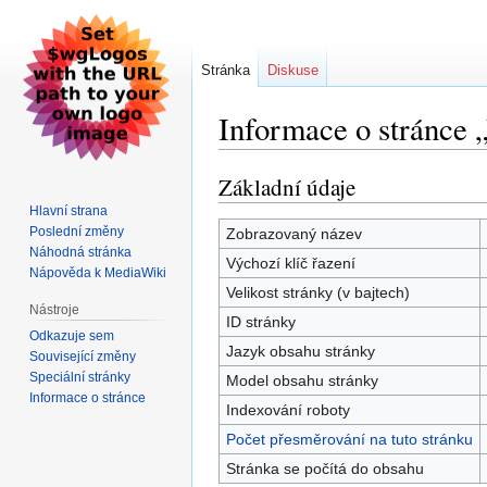
Stránka
Diskuse
Informace o stránce 
Základní údaje
Skočit
Skočit
na
na
Hlavní strana
navigaci
vyhledávání
Poslední změny
Zobrazovaný název
Náhodná stránka
Výchozí klíč řazení
Nápověda k MediaWiki
Velikost stránky (v bajtech)
Nástroje
ID stránky
Odkazuje sem
Jazyk obsahu stránky
Související změny
Speciální stránky
Model obsahu stránky
Informace o stránce
Indexování roboty
Počet přesměrování na tuto stránku
Stránka se počítá do obsahu