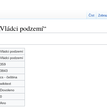
Číst
Zobraz
„Vládci podzemí“
Vládci podzemí
Vládci podzemí
359
3843
cs - čeština
wikitext
Dovoleno
0
Ano