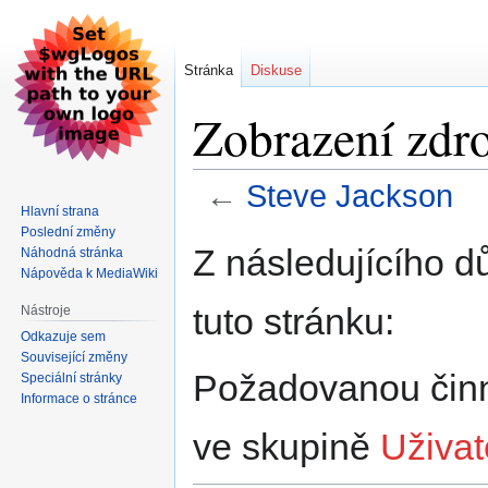
Stránka
Diskuse
Zobrazení zdro
←
Steve Jackson
Hlavní strana
Poslední změny
Skočit
Skočit
Z následujícího d
Náhodná stránka
na
na
Nápověda k MediaWiki
navigaci
vyhledávání
tuto stránku:
Nástroje
Odkazuje sem
Související změny
Požadovanou činno
Speciální stránky
Informace o stránce
ve skupině
Uživat