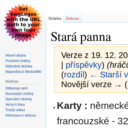
Stránka
Diskuse
Stará panna
Verze z 19. 12. 20
Hlavní strana
Poslední změny
|
příspěvky
)
(hráč
Náhodná stránka
Nápověda k MediaWiki
(
rozdíl
)
← Starší 
Nástroje
Novější verze → (
Odkazuje sem
Související změny
Speciální stránky
Skočit
Skočit
Karty :
německé
Verze k tisku
na
na
Trvalý odkaz
navigaci
vyhledávání
Informace o stránce
francouzské - 32