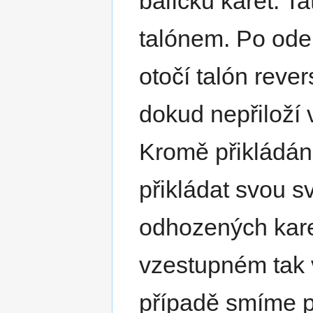
balíčku karet. T
talónem. Po odeh
otočí talón reve
dokud nepřiloží 
Kromě přikládán
přikládat svou sv
odhozených karet
vzestupném tak 
případě smíme př