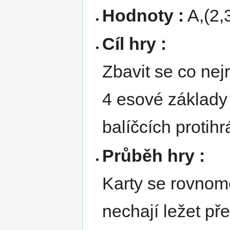
Hodnoty :
A,(2,3
Cíl hry :
Zbavit se co nej
4 esové základy 
balíčcích protihr
Průběh hry :
Karty se rovnomě
nechají ležet př