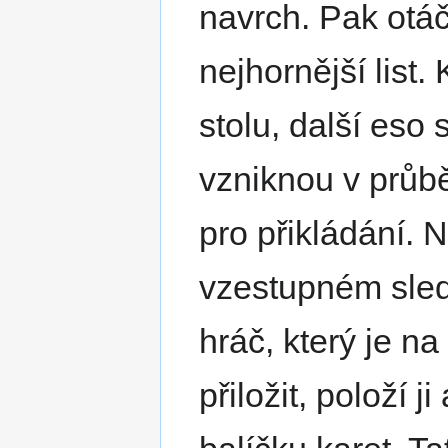
navrch. Pak otáč
nejhornější list
stolu, další eso
vzniknou v průb
pro přikládání. N
vzestupném sledu
hráč, který je n
přiložit, položí