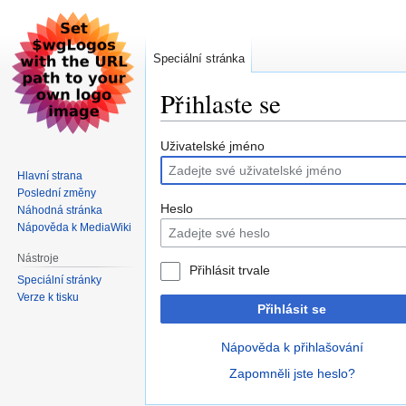
Speciální stránka
Přihlaste se
Skočit
Skočit
Uživatelské jméno
na
na
Hlavní strana
navigaci
vyhledávání
Poslední změny
Heslo
Náhodná stránka
Nápověda k MediaWiki
Nástroje
Přihlásit trvale
Speciální stránky
Verze k tisku
Přihlásit se
Nápověda k přihlašování
Zapomněli jste heslo?