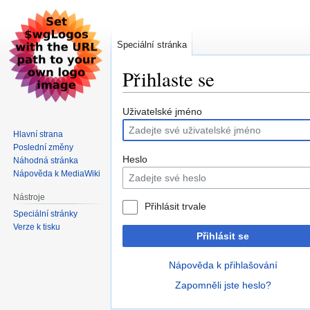
Speciální stránka
Přihlaste se
Skočit
Skočit
Uživatelské jméno
na
na
Hlavní strana
navigaci
vyhledávání
Poslední změny
Heslo
Náhodná stránka
Nápověda k MediaWiki
Nástroje
Přihlásit trvale
Speciální stránky
Verze k tisku
Přihlásit se
Nápověda k přihlašování
Zapomněli jste heslo?