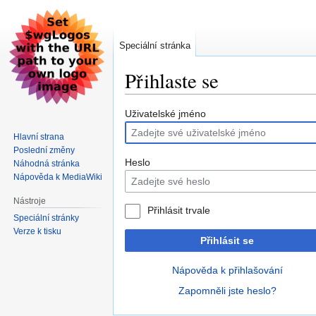
Speciální stránka
Přihlaste se
Skočit
Skočit
Uživatelské jméno
na
na
Hlavní strana
navigaci
vyhledávání
Poslední změny
Heslo
Náhodná stránka
Nápověda k MediaWiki
Nástroje
Přihlásit trvale
Speciální stránky
Verze k tisku
Přihlásit se
Nápověda k přihlašování
Zapomněli jste heslo?