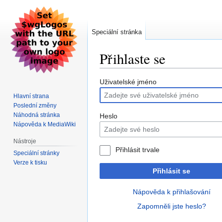
Speciální stránka
Přihlaste se
Skočit
Skočit
Uživatelské jméno
na
na
Hlavní strana
navigaci
vyhledávání
Poslední změny
Náhodná stránka
Heslo
Nápověda k MediaWiki
Nástroje
Přihlásit trvale
Speciální stránky
Verze k tisku
Přihlásit se
Nápověda k přihlašování
Zapomněli jste heslo?