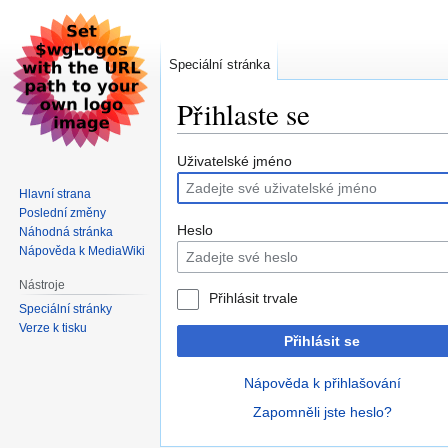
Speciální stránka
Přihlaste se
Skočit
Skočit
Uživatelské jméno
na
na
Hlavní strana
navigaci
vyhledávání
Poslední změny
Heslo
Náhodná stránka
Nápověda k MediaWiki
Nástroje
Přihlásit trvale
Speciální stránky
Verze k tisku
Přihlásit se
Nápověda k přihlašování
Zapomněli jste heslo?