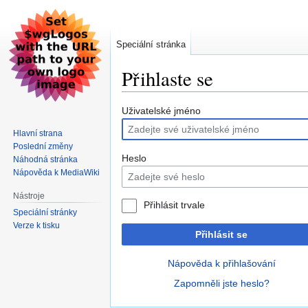
Speciální stránka
Přihlaste se
Skočit
Skočit
Uživatelské jméno
na
na
Hlavní strana
navigaci
vyhledávání
Poslední změny
Heslo
Náhodná stránka
Nápověda k MediaWiki
Nástroje
Přihlásit trvale
Speciální stránky
Verze k tisku
Přihlásit se
Nápověda k přihlašování
Zapomněli jste heslo?