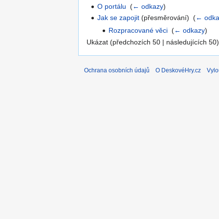
O portálu
‎
(
← odkazy
)
Jak se zapojit
(přesměrování) ‎
(
← odka
Rozpracované věci
‎
(
← odkazy
)
Ukázat (předchozích 50 | následujících 50)
Ochrana osobních údajů
O DeskovéHry.cz
Vylo