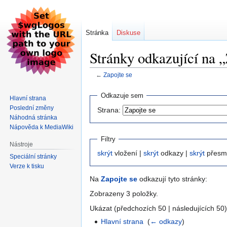
Stránka
Diskuse
Stránky odkazující na „
←
Zapojte se
Skočit
Skočit
Odkazuje sem
Hlavní strana
na
na
Poslední změny
Strana:
navigaci
vyhledávání
Náhodná stránka
Nápověda k MediaWiki
Filtry
Nástroje
skrýt
vložení |
skrýt
odkazy |
skrýt
přesm
Speciální stránky
Verze k tisku
Na
Zapojte se
odkazují tyto stránky:
Zobrazeny 3 položky.
Ukázat (předchozích 50 | následujících 50)
Hlavní strana
‎
(
← odkazy
)