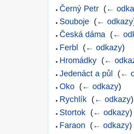
Černý Petr
‎
(
← odka
Souboje
‎
(
← odkazy
Česká dáma
‎
(
← od
Ferbl
‎
(
← odkazy
)
Hromádky
‎
(
← odka
Jedenáct a půl
‎
(
← 
Oko
‎
(
← odkazy
)
Rychlík
‎
(
← odkazy
)
Stortok
‎
(
← odkazy
)
Faraon
‎
(
← odkazy
)