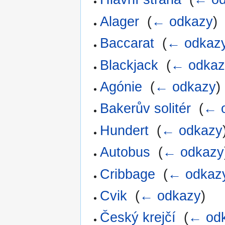
Alager
‎
(
← odkazy
)
Baccarat
‎
(
← odkaz
Blackjack
‎
(
← odkaz
Agónie
‎
(
← odkazy
)
Bakerův solitér
‎
(
← 
Hundert
‎
(
← odkazy
Autobus
‎
(
← odkazy
Cribbage
‎
(
← odkaz
Cvik
‎
(
← odkazy
)
Český krejčí
‎
(
← od