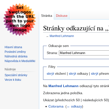
Stránka
Diskuse
Stránky odkazující na
←
Manfred Lehmann
Skočit
Skočit
Odkazuje sem
Hlavní strana
na
na
Poslední změny
Strana:
navigaci
vyhledávání
Náhodná stránka
Nápověda k MediaWiki
Filtry
Nástroje
skrýt
vložení |
skrýt
odkazy |
skrýt
přesm
Speciální stránky
Verze k tisku
Na
Manfred Lehmann
odkazují tyto strán
Zobrazena jedna položka.
Ukázat (předchozích 50 | následujících 50)
Colorama
‎
(
← odkazy
)