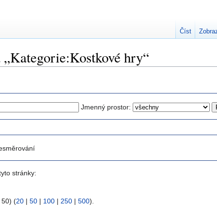
Číst
Zobraz
a „Kategorie:Kostkové hry“
Jmenný prostor:
esměrování
yto stránky:
 50) (
20
|
50
|
100
|
250
|
500
).