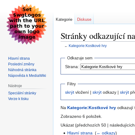
Kategorie
Diskuse
Stránky odkazující n
←
Kategorie:Kostkové hry
Skočit
Skočit
Odkazuje sem
Hlavní strana
na
na
Poslední změny
Strana:
navigaci
vyhledávání
Náhodná stránka
Nápověda k MediaWiki
Filtry
Nástroje
skrýt
vložení |
skrýt
odkazy |
skrýt
př
Speciální stránky
Verze k tisku
Na
Kategorie:Kostkové hry
odkazují t
Zobrazeno 6 položek.
Ukázat (předchozích 50 | následujících
Hlavní strana
‎
(
← odkazy
)