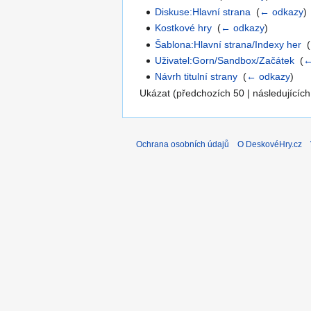
Diskuse:Hlavní strana
‎
(
← odkazy
)
Kostkové hry
‎
(
← odkazy
)
Šablona:Hlavní strana/Indexy her
‎
(
Uživatel:Gorn/Sandbox/Začátek
‎
(
←
Návrh titulní strany
‎
(
← odkazy
)
Ukázat (předchozích 50 | následujících
Ochrana osobních údajů
O DeskovéHry.cz