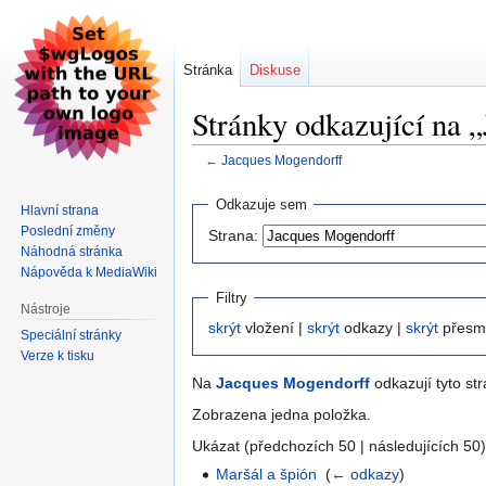
Stránka
Diskuse
Stránky odkazující na 
←
Jacques Mogendorff
Skočit
Skočit
Odkazuje sem
Hlavní strana
na
na
Poslední změny
Strana:
navigaci
vyhledávání
Náhodná stránka
Nápověda k MediaWiki
Filtry
Nástroje
skrýt
vložení |
skrýt
odkazy |
skrýt
přesm
Speciální stránky
Verze k tisku
Na
Jacques Mogendorff
odkazují tyto str
Zobrazena jedna položka.
Ukázat (předchozích 50 | následujících 50)
Maršál a špión
‎
(
← odkazy
)