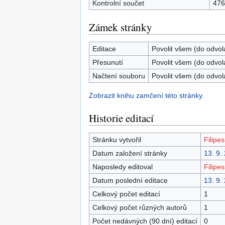
Kontrolní součet
476
Zámek stránky
Editace
Povolit všem (do odvol
Přesunutí
Povolit všem (do odvol
Načtení souboru
Povolit všem (do odvol
Zobrazit knihu zamčení této stránky.
Historie editací
Stránku vytvořil
Filipes
Datum založení stránky
13. 9.
Naposledy editoval
Filipes
Datum poslední editace
13. 9.
Celkový počet editací
1
Celkový počet různých autorů
1
Počet nedávných (90 dní) editací
0