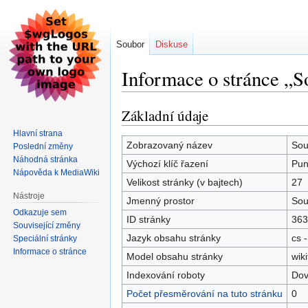
Soubor
Diskuse
Informace o stránce „S
Základní údaje
Skočit
Skočit
na
na
Hlavní strana
navigaci
vyhledávání
Zobrazovaný název
Sou
Poslední změny
Náhodná stránka
Výchozí klíč řazení
Pun
Nápověda k MediaWiki
Velikost stránky (v bajtech)
27
Nástroje
Jmenný prostor
Sou
Odkazuje sem
ID stránky
363
Související změny
Jazyk obsahu stránky
cs -
Speciální stránky
Informace o stránce
Model obsahu stránky
wiki
Indexování roboty
Dov
Počet přesměrování na tuto stránku
0