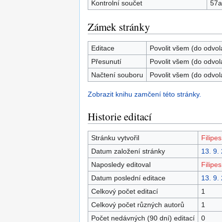
Kontrolní součet
57a
Zámek stránky
Editace
Povolit všem (do odvol
Přesunutí
Povolit všem (do odvol
Načtení souboru
Povolit všem (do odvol
Zobrazit knihu zamčení této stránky.
Historie editací
Stránku vytvořil
Filipes
Datum založení stránky
13. 9.
Naposledy editoval
Filipes
Datum poslední editace
13. 9.
Celkový počet editací
1
Celkový počet různých autorů
1
Počet nedávných (90 dní) editací
0