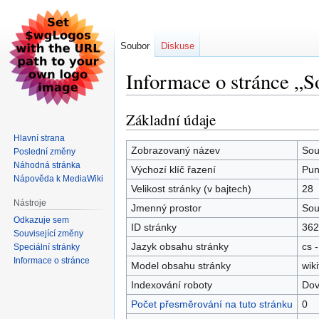
Soubor
Diskuse
Informace o stránce „S
Základní údaje
Skočit
Skočit
na
na
Hlavní strana
navigaci
vyhledávání
Zobrazovaný název
Sou
Poslední změny
Náhodná stránka
Výchozí klíč řazení
Pun
Nápověda k MediaWiki
Velikost stránky (v bajtech)
28
Nástroje
Jmenný prostor
Sou
Odkazuje sem
ID stránky
362
Související změny
Jazyk obsahu stránky
cs -
Speciální stránky
Informace o stránce
Model obsahu stránky
wiki
Indexování roboty
Dov
Počet přesměrování na tuto stránku
0