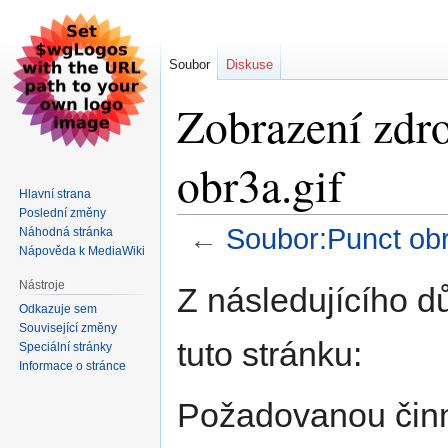
Soubor
Diskuse
Zobrazení zdro
obr3a.gif
Hlavní strana
Poslední změny
←
Soubor:Punct obr
Náhodná stránka
Nápověda k MediaWiki
Skočit
Skočit
Nástroje
Z následujícího d
na
na
Odkazuje sem
navigaci
vyhledávání
Související změny
tuto stránku:
Speciální stránky
Informace o stránce
Požadovanou činno