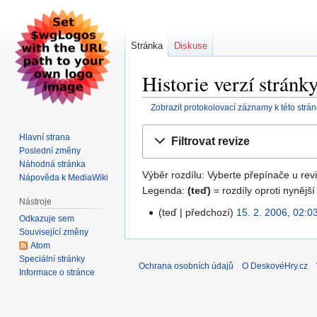
Stránka
Diskuse
Historie verzí stránk
Zobrazit protokolovací záznamy k této strá
Skočit
Skočit
Hlavní strana
Filtrovat revize
na
na
Poslední změny
navigaci
vyhledávání
Náhodná stránka
Výběr rozdílu: Vyberte přepínače u revi
Nápověda k MediaWiki
Legenda:
(teď)
= rozdíly oproti nynější
Nástroje
teď
předchozí
15. 2. 2006, 02:0
Odkazuje sem
Související změny
Atom
Speciální stránky
Ochrana osobních údajů
O DeskovéHry.cz
Informace o stránce