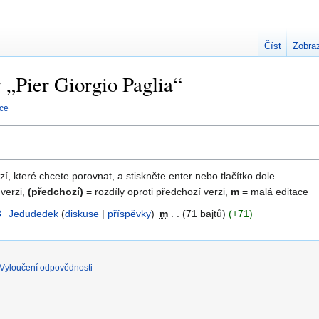
Číst
Zobraz
y „Pier Giorgio Paglia“
nce
zí, které chcete porovnat, a stiskněte enter nebo tlačítko dole.
 verzi,
(předchozí)
= rozdíly oproti předchozí verzi,
m
= malá editace
3
‎
Jedudedek
diskuse
příspěvky
‎
m
71 bajtů
+71
Vyloučení odpovědnosti