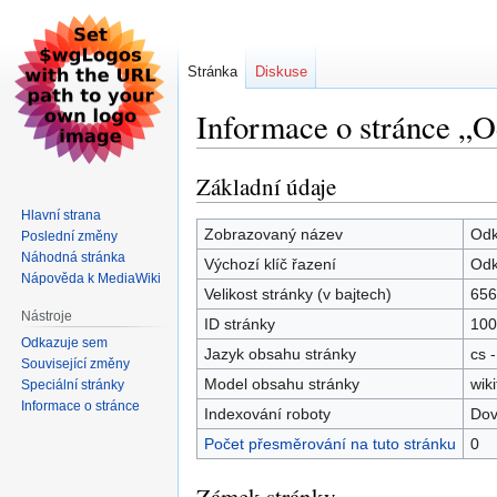
Stránka
Diskuse
Informace o stránce „O
Základní údaje
Skočit
Skočit
na
na
Hlavní strana
navigaci
vyhledávání
Zobrazovaný název
Odk
Poslední změny
Náhodná stránka
Výchozí klíč řazení
Odk
Nápověda k MediaWiki
Velikost stránky (v bajtech)
656
Nástroje
ID stránky
100
Odkazuje sem
Jazyk obsahu stránky
cs -
Související změny
Model obsahu stránky
wiki
Speciální stránky
Informace o stránce
Indexování roboty
Dov
Počet přesměrování na tuto stránku
0