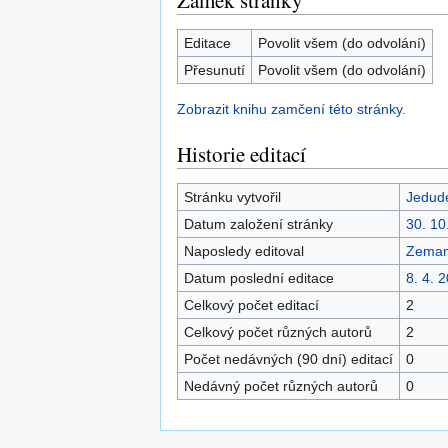
Zámek stránky
Editace
Povolit všem (do odvolání)
Přesunutí
Povolit všem (do odvolání)
Zobrazit knihu zamčení této stránky.
Historie editací
Stránku vytvořil
Jedud
Datum založení stránky
30. 10
Naposledy editoval
Zema
Datum poslední editace
8. 4. 
Celkový počet editací
2
Celkový počet různých autorů
2
Počet nedávných (90 dní) editací
0
Nedávný počet různých autorů
0