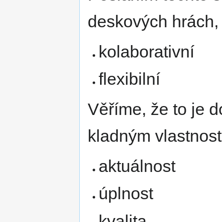
navigaci
vyhledávání
deskových hrách, 
kolaborativní
flexibilní
Věříme, že to je 
kladným vlastnost
aktuálnost
úplnost
kvalita