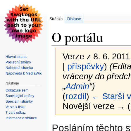
Stránka
Diskuse
O portálu
Verze z 8. 6. 2011
Hlavní strana
Poslední změny
|
příspěvky
)
(Edita
Náhodná stránka
Nápověda k MediaWiki
vráceny do předch
Nástroje
„
Admin
“)
Odkazuje sem
(
rozdíl
)
← Starší 
Související změny
Speciální stránky
Novější verze → (
Verze k tisku
Trvalý odkaz
Informace o stránce
Skočit
Skočit
Posláním těchto st
na
na