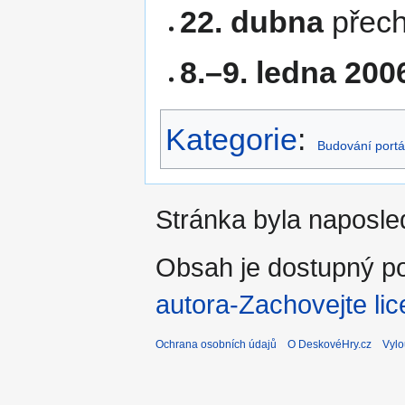
22. dubna
přech
8.–9. ledna 200
Kategorie
:
Budování portá
Stránka byla naposled
Obsah je dostupný po
autora-Zachovejte lic
Ochrana osobních údajů
O DeskovéHry.cz
Vylo