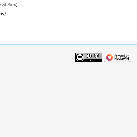
ická data
ie.