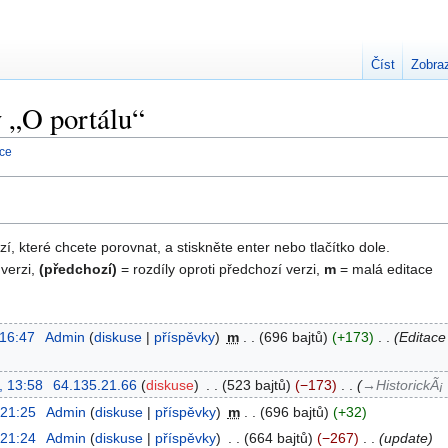
Číst
Zobraz
y „O portálu“
nce
zí, které chcete porovnat, a stiskněte enter nebo tlačítko dole.
 verzi,
(předchozí)
= rozdíly oproti předchozí verzi,
m
= malá editace
 16:47
‎
Admin
diskuse
příspěvky
‎
m
696 bajtů
+173
‎
Editace 
, 13:58
‎
64.135.21.66
diskuse
‎
523 bajtů
−173
‎
→‎HistorickÃ¡
 21:25
‎
Admin
diskuse
příspěvky
‎
m
696 bajtů
+32
 21:24
‎
Admin
diskuse
příspěvky
‎
664 bajtů
−267
‎
update