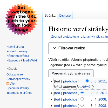
Stránka
Diskuse
Historie verzí stránk
Zobrazit protokolovací záznamy k této strá
Skočit
Skočit
Hlavní strana
Filtrovat revize
na
na
Poslední změny
navigaci
vyhledávání
Náhodná stránka
Výběr rozdílu: Vyberte přepínače u revi
Nápověda k MediaWiki
Legenda:
(teď)
= rozdíly oproti nynější
Nástroje
Odkazuje sem
Související změny
teď
předchozí
8. 6. 2011,
Atom
jehož autorem je „
Admin
“
Speciální stránky
teď
předchozí
29. 5. 2011
Informace o stránce
teď
předchozí
8. 4. 2008,
teď
předchozí
8. 4. 2008,