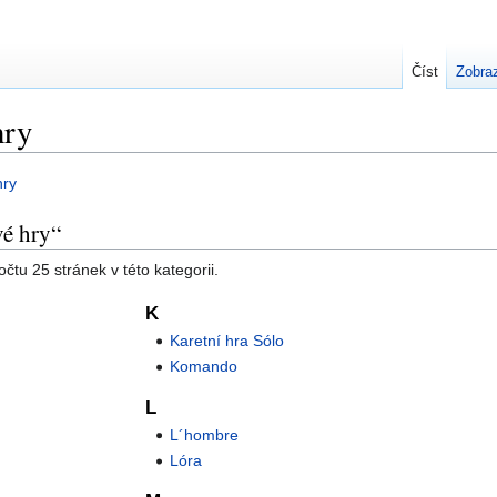
Číst
Zobraz
hry
hry
vé hry“
čtu 25 stránek v této kategorii.
K
Karetní hra Sólo
Komando
L
L´hombre
Lóra