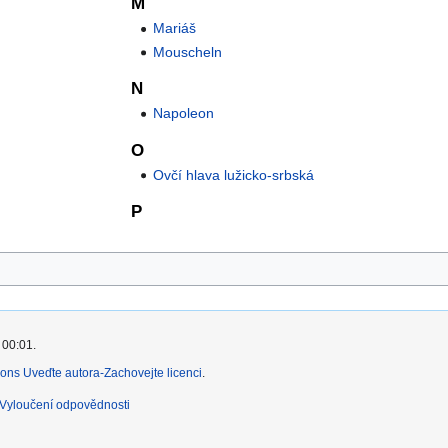
M
Mariáš
Mouscheln
N
Napoleon
O
Ovčí hlava lužicko-srbská
P
 00:01.
ns Uveďte autora-Zachovejte licenci
.
Vyloučení odpovědnosti