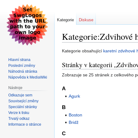
Kategorie
Diskuse
Kategorie:Zdvihové 
Skočit
Skočit
Kategorie obsahující
karetní zdvihové 
na
na
Hlavní strana
Stránky v kategorii „Zdviho
navigaci
vyhledávání
Poslední změny
Náhodná stránka
Zobrazuje se 25 stránek z celkového po
Nápověda k MediaWiki
Nástroje
A
Odkazuje sem
Agurk
Související změny
B
Speciální stránky
Verze k tisku
Boston
Trvalý odkaz
Bridž
Informace o stránce
C