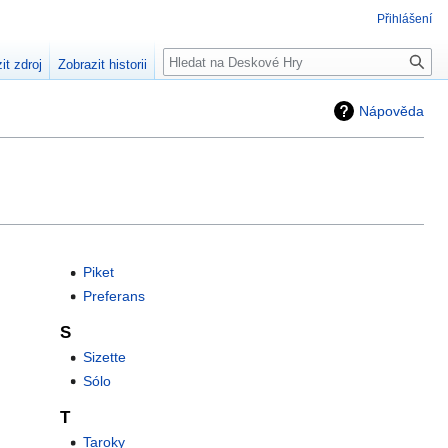
Přihlášení
Hledat
it zdroj
Zobrazit historii
Nápověda
Piket
Preferans
S
Sizette
Sólo
T
Taroky