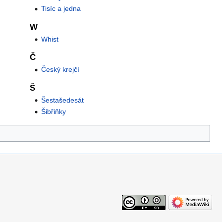
Tisíc a jedna
W
Whist
Č
Český krejčí
Š
Šestašedesát
Šibřiňky