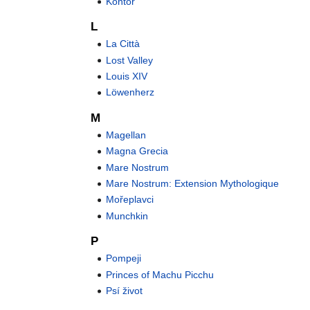
Kontor
L
La Città
Lost Valley
Louis XIV
Löwenherz
M
Magellan
Magna Grecia
Mare Nostrum
Mare Nostrum: Extension Mythologique
Mořeplavci
Munchkin
P
Pompeji
Princes of Machu Picchu
Psí život