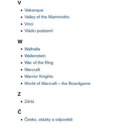
V
Vabanque
Valley of the Mammoths
Vinci
Vládci podzemí
W
Walhalla
Wallenstein
War of the Ring
Warcraft
Warrior Knights
World of Warcraft – the Boardgame
Z
Zèrtz
Č
Česko, otázky a odpovědi