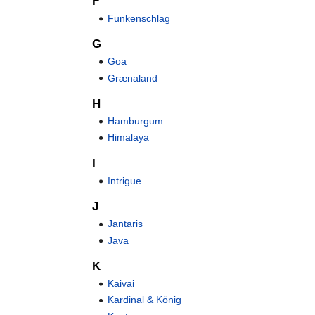
F
Funkenschlag
G
Goa
Grænaland
H
Hamburgum
Himalaya
I
Intrigue
J
Jantaris
Java
K
Kaivai
Kardinal & König