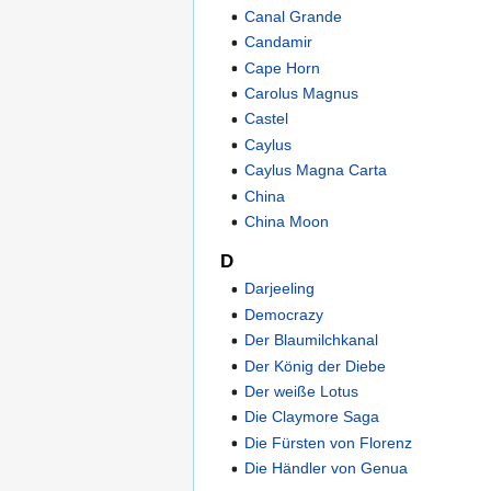
Canal Grande
Candamir
Cape Horn
Carolus Magnus
Castel
Caylus
Caylus Magna Carta
China
China Moon
D
Darjeeling
Democrazy
Der Blaumilchkanal
Der König der Diebe
Der weiße Lotus
Die Claymore Saga
Die Fürsten von Florenz
Die Händler von Genua