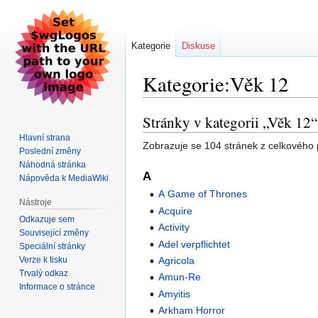
Kategorie
Diskuse
Kategorie:Věk 12
Stránky v kategorii „Věk 12“
Skočit
Skočit
na
na
Hlavní strana
Zobrazuje se 104 stránek z celkového p
navigaci
vyhledávání
Poslední změny
Náhodná stránka
A
Nápověda k MediaWiki
A Game of Thrones
Nástroje
Acquire
Odkazuje sem
Activity
Související změny
Adel verpflichtet
Speciální stránky
Verze k tisku
Agricola
Trvalý odkaz
Amun-Re
Informace o stránce
Amyitis
Arkham Horror