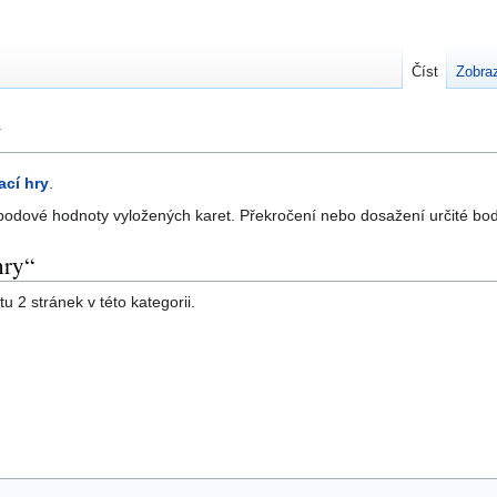
Číst
Zobraz
y
ací hry
.
jí bodové hodnoty vyložených karet. Překročení nebo dosažení určité bo
hry“
u 2 stránek v této kategorii.