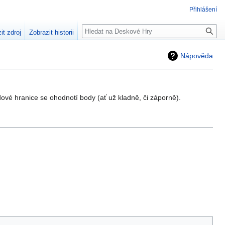
Přihlášení
Hledat
it zdroj
Zobrazit historii
Nápověda
dové hranice se ohodnotí body (ať už kladně, či záporně).