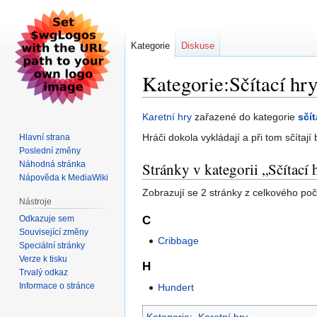
Kategorie
Diskuse
Kategorie:Sčítací hr
Skočit
Skočit
Karetní hry
zařazené do kategorie
sčít
na
na
Hráči dokola vykládají a při tom sčíta
Hlavní strana
navigaci
vyhledávání
Poslední změny
Náhodná stránka
Stránky v kategorii „Sčítací 
Nápověda k MediaWiki
Zobrazují se 2 stránky z celkového počt
Nástroje
Odkazuje sem
C
Související změny
Cribbage
Speciální stránky
Verze k tisku
H
Trvalý odkaz
Informace o stránce
Hundert
Kategorie
:
Karetní hry