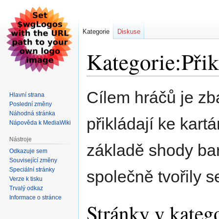
Kategorie
Diskuse
Kategorie:Přik
Skočit
Skočit
Cílem hráčů je zba
Hlavní strana
na
na
Poslední změny
navigaci
vyhledávání
Náhodná stránka
přikládají ke kart
Nápověda k MediaWiki
Nástroje
základě shody bar
Odkazuje sem
Související změny
Speciální stránky
společně tvořily s
Verze k tisku
Trvalý odkaz
Informace o stránce
Stránky v katego