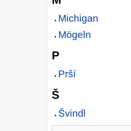
Michigan
Mögeln
P
Prší
Š
Švindl