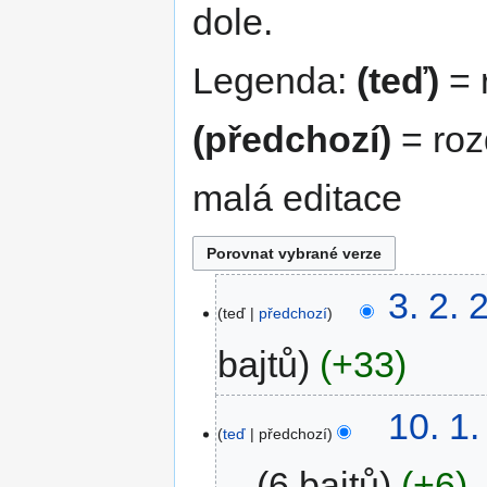
dole.
Legenda:
(teď)
= r
(předchozí)
= roz
malá editace
3. 2. 
teď
předchozí
bajtů
+33
10. 1
teď
předchozí
6 bajtů
+6