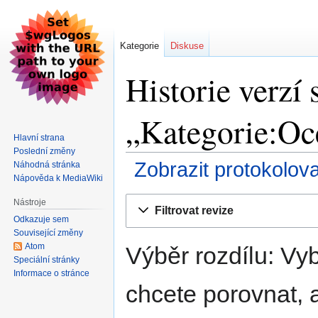
Kategorie
Diskuse
Historie verzí 
„Kategorie:Oc
Hlavní strana
Poslední změny
Zobrazit protokolov
Náhodná stránka
Nápověda k MediaWiki
Skočit
Skočit
Nástroje
Filtrovat revize
na
na
Odkazuje sem
navigaci
vyhledávání
Související změny
Atom
Výběr rozdílu: Vyb
Speciální stránky
Informace o stránce
chcete porovnat, a