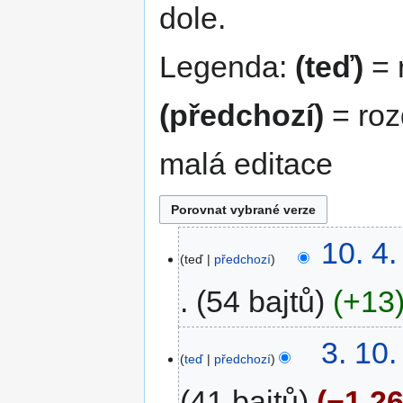
dole.
Legenda:
(teď)
= r
(předchozí)
= roz
malá editace
10. 4
teď
předchozí
54 bajtů
+13
3. 10
teď
předchozí
41 bajtů
−1 2