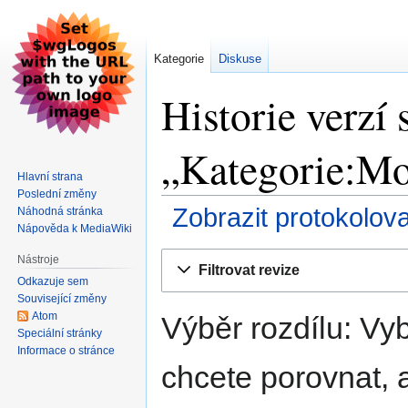
Kategorie
Diskuse
Historie verzí 
„Kategorie:Mo
Hlavní strana
Poslední změny
Zobrazit protokolov
Náhodná stránka
Nápověda k MediaWiki
Skočit
Skočit
Nástroje
Filtrovat revize
na
na
Odkazuje sem
navigaci
vyhledávání
Související změny
Atom
Výběr rozdílu: Vyb
Speciální stránky
Informace o stránce
chcete porovnat, a