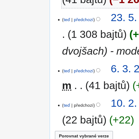
23. 5
teď
předchozí
1 308 bajtů
+
dvojšach) - mod
6. 3. 
teď
předchozí
m
41 bajtů
10. 2
teď
předchozí
22 bajtů
+22