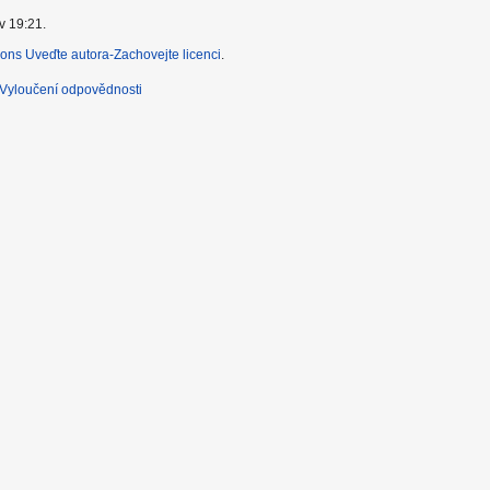
v 19:21.
ns Uveďte autora-Zachovejte licenci
.
Vyloučení odpovědnosti