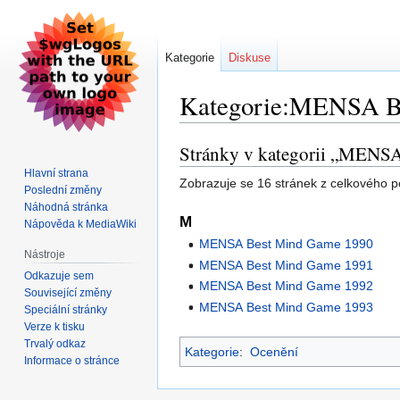
Kategorie
Diskuse
Kategorie:MENSA B
Stránky v kategorii „MENS
Skočit
Skočit
na
na
Hlavní strana
Zobrazuje se 16 stránek z celkového po
navigaci
vyhledávání
Poslední změny
Náhodná stránka
M
Nápověda k MediaWiki
MENSA Best Mind Game 1990
Nástroje
MENSA Best Mind Game 1991
Odkazuje sem
MENSA Best Mind Game 1992
Související změny
MENSA Best Mind Game 1993
Speciální stránky
Verze k tisku
Trvalý odkaz
Kategorie
:
Ocenění
Informace o stránce