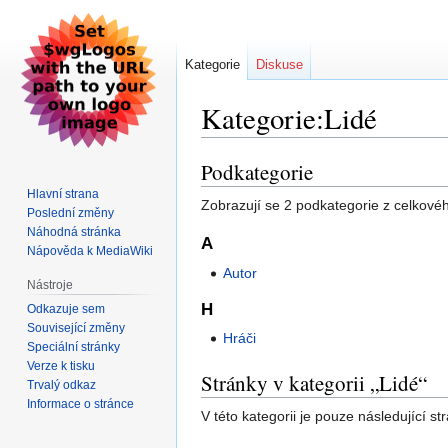
Kategorie
Diskuse
Kategorie:Lidé
Podkategorie
Skočit
Skočit
na
na
Hlavní strana
Zobrazují se 2 podkategorie z celkového
navigaci
vyhledávání
Poslední změny
Náhodná stránka
A
Nápověda k MediaWiki
Autor
Nástroje
H
Odkazuje sem
Související změny
Hráči
Speciální stránky
Verze k tisku
Stránky v kategorii „Lidé“
Trvalý odkaz
Informace o stránce
V této kategorii je pouze následující st