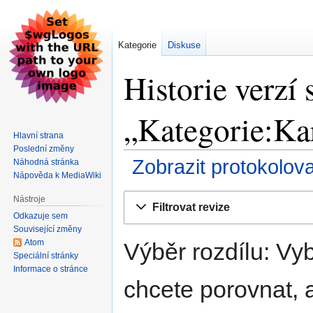
Kategorie
Diskuse
Historie verzí 
„Kategorie:Kar
Hlavní strana
Poslední změny
Zobrazit protokolov
Náhodná stránka
Nápověda k MediaWiki
Skočit
Skočit
Nástroje
Filtrovat revize
na
na
Odkazuje sem
navigaci
vyhledávání
Související změny
Atom
Výběr rozdílu: Vyb
Speciální stránky
Informace o stránce
chcete porovnat, a