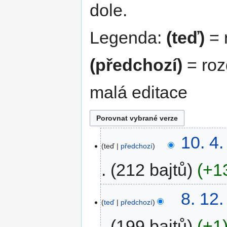
dole.
Legenda:
(teď)
= r
(předchozí)
= roz
malá editace
10. 4
teď
předchozí
212 bajtů
+1
8. 12
teď
předchozí
199 bajtů
+1