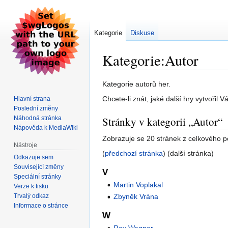
Kategorie
Diskuse
Kategorie:Autor
Skočit
Skočit
Kategorie autorů her.
na
na
Chcete-li znát, jaké další hry vytvořil
Hlavní strana
navigaci
vyhledávání
Poslední změny
Náhodná stránka
Stránky v kategorii „Autor“
Nápověda k MediaWiki
Zobrazuje se 20 stránek z celkového po
Nástroje
(
předchozí stránka
) (další stránka)
Odkazuje sem
Související změny
V
Speciální stránky
Martin Voplakal
Verze k tisku
Trvalý odkaz
Zbyněk Vrána
Informace o stránce
W
Roy Wagner