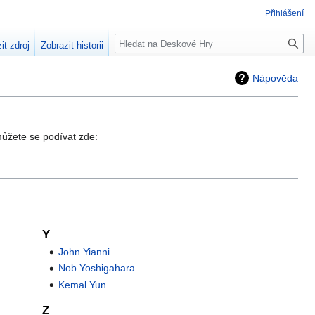
Přihlášení
Hledat
it zdroj
Zobrazit historii
Nápověda
 můžete se podívat zde:
Y
John Yianni
Nob Yoshigahara
Kemal Yun
Z