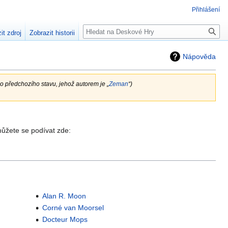
Přihlášení
Hledat
it zdroj
Zobrazit historii
Nápověda
do předchozího stavu, jehož autorem je „
Zeman
“)
 můžete se podívat zde:
Alan R. Moon
Corné van Moorsel
Docteur Mops