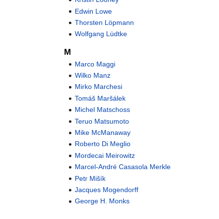
Edwin Lowe
Thorsten Löpmann
Wolfgang Lüdtke
M
Marco Maggi
Wilko Manz
Mirko Marchesi
Tomáš Maršálek
Michel Matschoss
Teruo Matsumoto
Mike McManaway
Roberto Di Meglio
Mordecai Meirowitz
Marcel-André Casasola Merkle
Petr Mišík
Jacques Mogendorff
George H. Monks