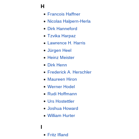
H
Francois Haffner
Nicolas Halpern-Herla
Dirk Hanneford
Tzvika Harpaz
Lawrence H. Harris
Jürgen Heel
Heinz Meister
Dirk Henn
Frederick A. Herschler
Maureen Hiron
Werner Hodel
Rudi Hoffmann
Urs Hostettler
Joshua Howard
William Hurter
I
Fritz Ifland