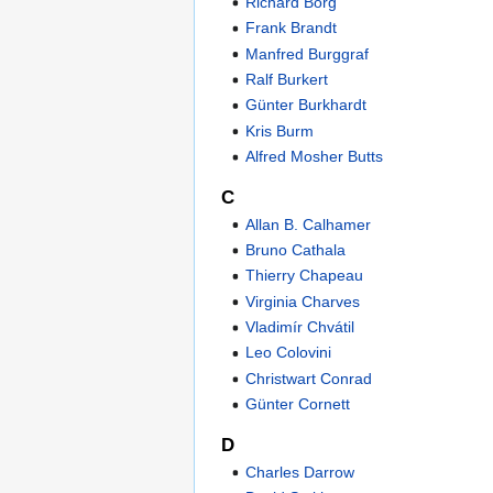
Richard Borg
Frank Brandt
Manfred Burggraf
Ralf Burkert
Günter Burkhardt
Kris Burm
Alfred Mosher Butts
C
Allan B. Calhamer
Bruno Cathala
Thierry Chapeau
Virginia Charves
Vladimír Chvátil
Leo Colovini
Christwart Conrad
Günter Cornett
D
Charles Darrow