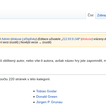
Číst
Zobraz
il
Admin
(
diskuse
|
příspěvky
)
(Editace uživatele „
212.93.9.148
“ (
diskuse
) vráceny 
ní verzi (rozdíl) | Novější verze → (rozdíl)
 Váš oblíbený autor, nebo víte-li autora, avšak název hry jste zapomněli,
očtu 220 stránek v této kategorii.
Tobias Goslar
Donald Green
Jürgen P. Grunau