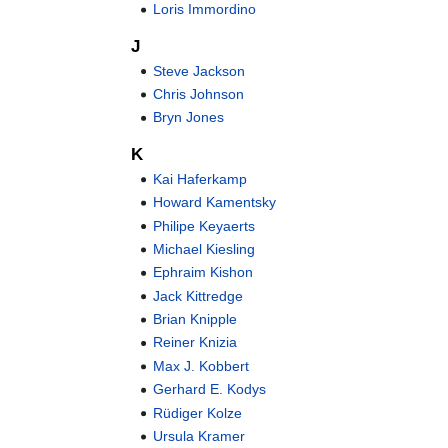
Loris Immordino
J
Steve Jackson
Chris Johnson
Bryn Jones
K
Kai Haferkamp
Howard Kamentsky
Philipe Keyaerts
Michael Kiesling
Ephraim Kishon
Jack Kittredge
Brian Knipple
Reiner Knizia
Max J. Kobbert
Gerhard E. Kodys
Rüdiger Kolze
Ursula Kramer