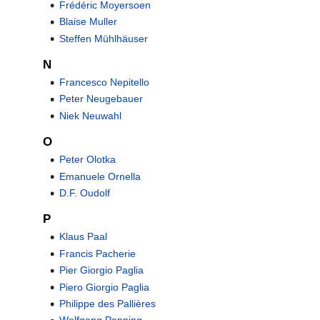
Frédéric Moyersoen
Blaise Muller
Steffen Mühlhäuser
N
Francesco Nepitello
Peter Neugebauer
Niek Neuwahl
O
Peter Olotka
Emanuele Ornella
D.F. Oudolf
P
Klaus Paal
Francis Pacherie
Pier Giorgio Paglia
Piero Giorgio Paglia
Philippe des Pallières