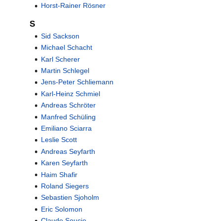
Horst-Rainer Rösner
S
Sid Sackson
Michael Schacht
Karl Scherer
Martin Schlegel
Jens-Peter Schliemann
Karl-Heinz Schmiel
Andreas Schröter
Manfred Schüling
Emiliano Sciarra
Leslie Scott
Andreas Seyfarth
Karen Seyfarth
Haim Shafir
Roland Siegers
Sebastien Sjoholm
Eric Solomon
Claude Soucie