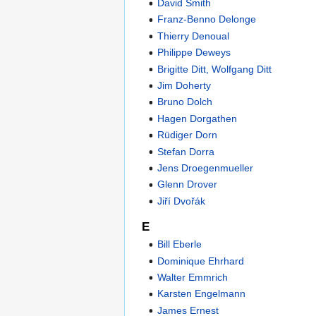
David Smith
Franz-Benno Delonge
Thierry Denoual
Philippe Deweys
Brigitte Ditt, Wolfgang Ditt
Jim Doherty
Bruno Dolch
Hagen Dorgathen
Rüdiger Dorn
Stefan Dorra
Jens Droegenmueller
Glenn Drover
Jiří Dvořák
E
Bill Eberle
Dominique Ehrhard
Walter Emmrich
Karsten Engelmann
James Ernest