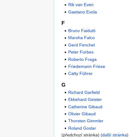
Rik van Even
Gaetano Evola
F
Bruno Faidutti
Marsha Falco
Gerd Fenchel
Peter Forbes
Roberto Fraga
Friedemann Friese
Catty Führer
G
Richard Garfield
Ekkehard Geister
Catherine Gibaud
Olivier Gibaud
Thorsten Gimmler
Roland Goslar
(předchozí stránka) (
další stránka
)