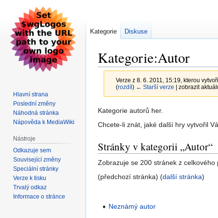
Kategorie
Diskuse
Kategorie:Autor
Verze z 8. 6. 2011, 15:19, kterou vytvoř
(
rozdíl
)
← Starší verze
| zobrazit aktuál
Hlavní strana
Poslední změny
Skočit
Skočit
Kategorie autorů her.
Náhodná stránka
na
na
Nápověda k MediaWiki
Chcete-li znát, jaké další hry vytvořil
navigaci
vyhledávání
Nástroje
Stránky v kategorii „Autor“
Odkazuje sem
Související změny
Zobrazuje se 200 stránek z celkového p
Speciální stránky
(předchozí stránka) (
další stránka
)
Verze k tisku
Trvalý odkaz
Informace o stránce
Neznámý autor