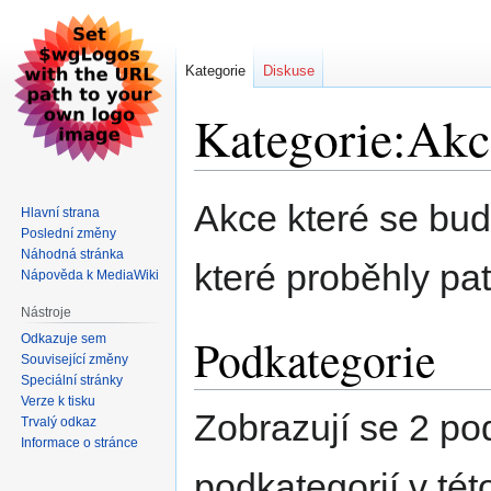
Kategorie
Diskuse
Kategorie:Akc
Skočit
Skočit
Akce které se bud
Hlavní strana
na
na
Poslední změny
navigaci
vyhledávání
Náhodná stránka
které proběhly pa
Nápověda k MediaWiki
Nástroje
Podkategorie
Odkazuje sem
Související změny
Speciální stránky
Verze k tisku
Zobrazují se 2 po
Trvalý odkaz
Informace o stránce
podkategorií v této